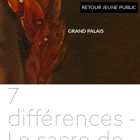
Aller
RETOUR JEUNE PUBLIC
au
contenu
principal
GRAND PALAIS
7
différences -